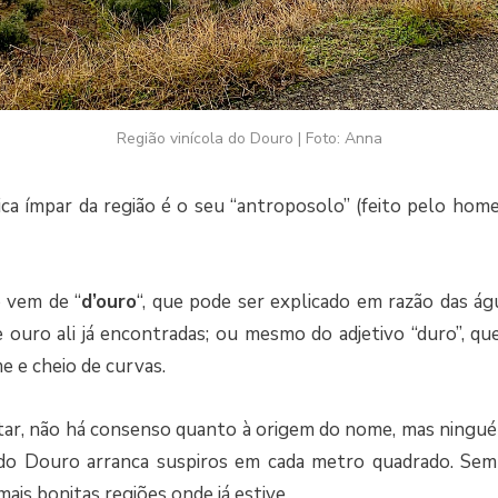
Região vinícola do Douro | Foto: Anna
ica ímpar da região é o seu “antroposolo” (feito pelo ho
 vem de “
d’ouro
“, que pode ser explicado em razão das á
de ouro ali já encontradas; ou mesmo do adjetivo “duro”, que
e e cheio de curvas.
ar, não há consenso quanto à origem do nome, mas ningu
a do Douro arranca suspiros em cada metro quadrado. Sem
ais bonitas regiões onde já estive.