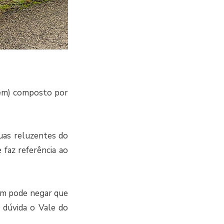
mem) composto por
guas reluzentes do
 faz referência ao
ém pode negar que
 dúvida o Vale do