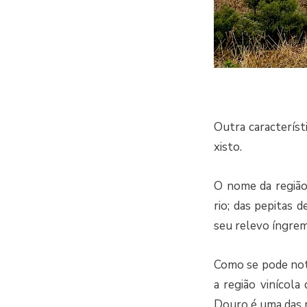
Outra característ
xisto.
O nome da região
rio; das pepitas 
seu relevo íngrem
Como se pode not
a região vinícol
Douro é uma das m