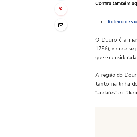
Confira também aq
Roteiro de vi
O Douro é a mai
1756), e onde se
que é considerad
A região do Dour
tanto na linha d
“andares” ou “degr