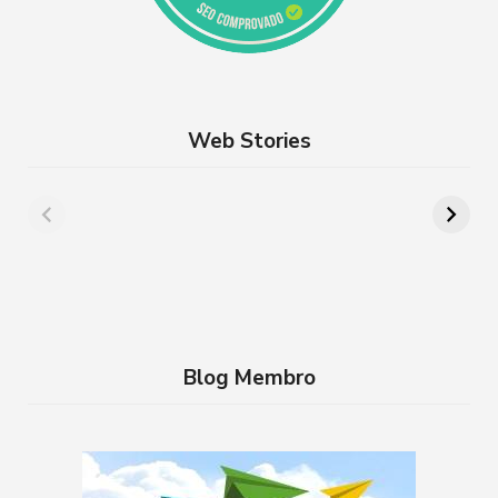
Web Stories
Além de Paris:
8 lugares para
cidades da França
aproveitar a
que você precisa
Semana Santa em
conhecer
família no RJ
Blog Membro