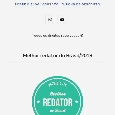
|
|
SOBRE O BLOG
CONTATO
CUPONS DE DESCONTO
I
Y
n
o
Todos os direitos reservados ®
s
u
t
T
Melhor redator do Brasil/2018
a
u
g
b
r
e
a
m