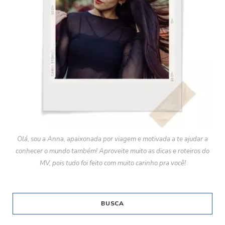
Olá, sou a Anna, apaixonada por viagem e motivada a te ajudar a
conhecer o mundo também! Aproveite muito as dicas e roteiros do
MV, pois tudo foi feito com muito carinho pra você!
BUSCA