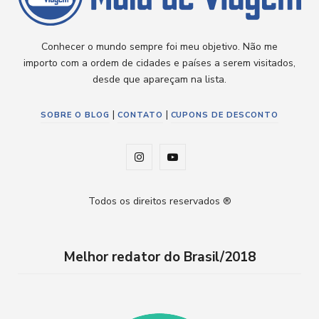
Conhecer o mundo sempre foi meu objetivo. Não me
importo com a ordem de cidades e países a serem visitados,
desde que apareçam na lista.
|
|
SOBRE O BLOG
CONTATO
CUPONS DE DESCONTO
I
Y
n
o
Todos os direitos reservados ®
s
u
t
T
Melhor redator do Brasil/2018
a
u
g
b
r
e