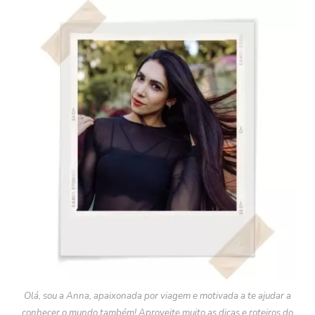
Olá, sou a Anna, apaixonada por viagem e motivada a te ajudar a
conhecer o mundo também! Aproveite muito as dicas e roteiros do