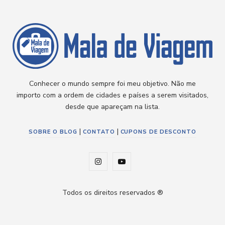
Conhecer o mundo sempre foi meu objetivo. Não me
importo com a ordem de cidades e países a serem visitados,
desde que apareçam na lista.
|
|
SOBRE O BLOG
CONTATO
CUPONS DE DESCONTO
I
Y
n
o
Todos os direitos reservados ®
s
u
t
T