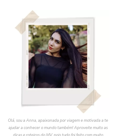
Olá, sou a Anna, apaixonada por viagem e motivada a te
ajudar a conhecer o mundo também! Aproveite muito as
dicas e roteiros do MV, pois tudo foi feito com muito