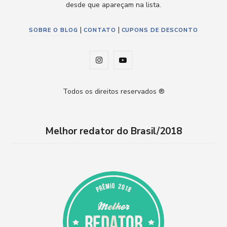
desde que apareçam na lista.
|
|
SOBRE O BLOG
CONTATO
CUPONS DE DESCONTO
I
Y
n
o
Todos os direitos reservados ®
s
u
t
T
Melhor redator do Brasil/2018
a
u
g
b
r
e
a
m