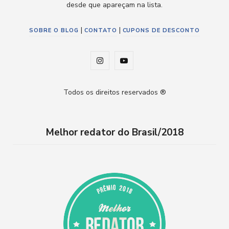
desde que apareçam na lista.
|
|
SOBRE O BLOG
CONTATO
CUPONS DE DESCONTO
I
Y
n
o
Todos os direitos reservados ®
s
u
t
T
Melhor redator do Brasil/2018
a
u
g
b
r
e
a
m