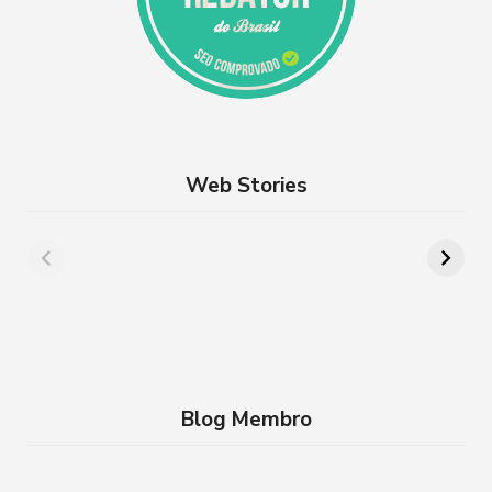
Web Stories
Além de Paris:
8 lugares para
cidades da França
aproveitar a
que você precisa
Semana Santa em
conhecer
família no RJ
Blog Membro