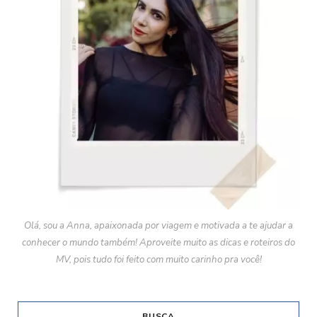
Olá, sou a Anna, apaixonada por viagem e motivada a te ajudar a
conhecer o mundo também! Aproveite muito as dicas e roteiros do
MV, pois tudo foi feito com muito carinho pra você!
BUSCA