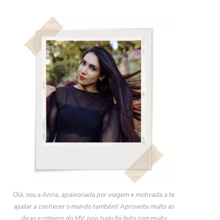
Olá, sou a Anna, apaixonada por viagem e motivada a te
ajudar a conhecer o mundo também! Aproveite muito as
dicas e roteiros do MV, pois tudo foi feito com muito