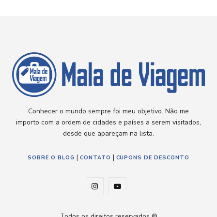
Conhecer o mundo sempre foi meu objetivo. Não me
importo com a ordem de cidades e países a serem visitados,
desde que apareçam na lista.
|
|
SOBRE O BLOG
CONTATO
CUPONS DE DESCONTO
I
Y
n
o
Todos os direitos reservados ®