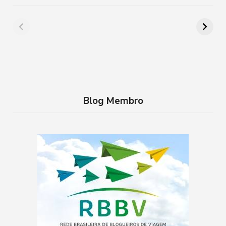
Além de Paris:
8 lugares para
cidades da França
aproveitar a
que você precisa
Semana Santa em
conhecer
família no RJ
Blog Membro