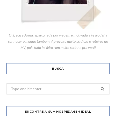
Olá, sou a Anna, apaixonada por viagem e motivada a te ajudar a
conhecer o mundo também! Aproveite muito as dicas e roteiros do
MV, pois tudo foi feito com muito carinho pra você!
BUSCA
Search
for:
ENCONTRE A SUA HOSPEDAGEM IDEAL