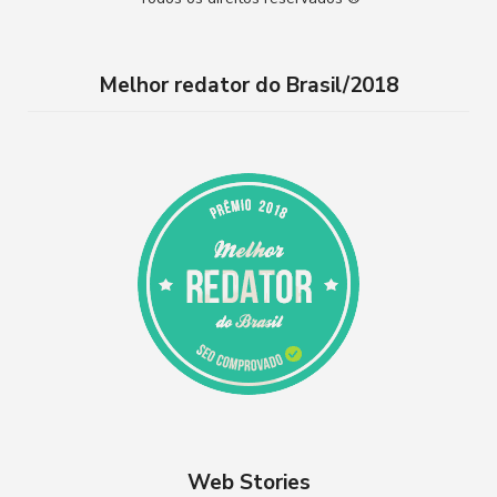
s
u
t
T
Melhor redator do Brasil/2018
a
u
g
b
r
e
a
m
Web Stories