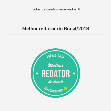
n
o
Todos os direitos reservados ®
s
u
t
T
Melhor redator do Brasil/2018
a
u
g
b
r
e
a
m