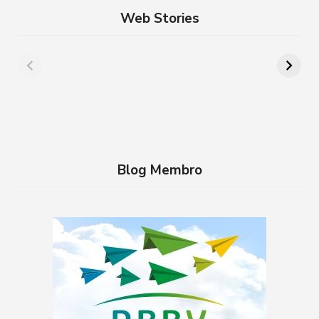
Web Stories
Além de Paris:
8 lugares para
cidades da França
aproveitar a
que você precisa
Semana Santa em
conhecer
família no RJ
Blog Membro