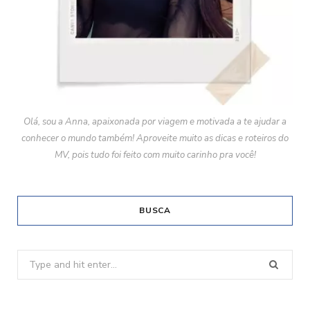
Olá, sou a Anna, apaixonada por viagem e motivada a te ajudar a
conhecer o mundo também! Aproveite muito as dicas e roteiros do
MV, pois tudo foi feito com muito carinho pra você!
BUSCA
Search
for: