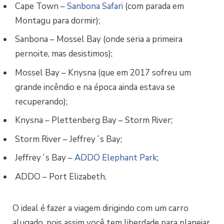
Cape Town –
Sanbona Safari
(com parada em
Montagu para dormir);
Sanbona – Mossel Bay (onde seria a primeira
pernoite, mas desistimos);
Mossel Bay – Knysna (que em 2017 sofreu um
grande incêndio e na época ainda estava se
recuperando);
Knysna – Plettenberg Bay – Storm River;
Storm River – Jeffrey´s Bay;
Jeffrey´s Bay –
ADDO Elephant Park
;
ADDO – Port Elizabeth.
O ideal é fazer a viagem dirigindo com um carro
alugado, pois assim você tem liberdade para planejar