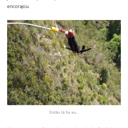
encorajou.
Então lá fui eu…