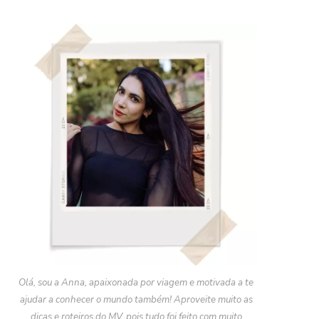
Olá, sou a Anna, apaixonada por viagem e motivada a te
ajudar a conhecer o mundo também! Aproveite muito as
dicas e roteiros do MV, pois tudo foi feito com muito