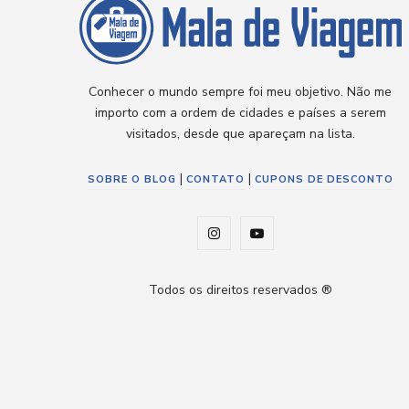
Conhecer o mundo sempre foi meu objetivo. Não me
importo com a ordem de cidades e países a serem
visitados, desde que apareçam na lista.
|
|
SOBRE O BLOG
CONTATO
CUPONS DE DESCONTO
I
Y
n
o
Todos os direitos reservados ®
s
u
t
T
a
u
g
b