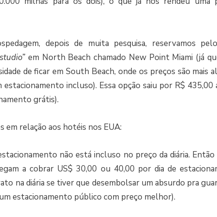
0.000 milhas para os dois), o que já nos rendeu uma 
spedagem, depois de muita pesquisa, reservamos pelo 
studio”
em North Beach chamado New Point Miami (já que
idade de ficar em South Beach, onde os preços são mais a
 estacionamento incluso). Essa opção saiu por R$ 435,00 a
onamento grátis).
s em relação aos hotéis nos EUA:
stacionamento não está incluso no preço da diária. Então 
egam a cobrar US$ 30,00 ou 40,00 por dia de estaciona
rato na diária se tiver que desembolsar um absurdo pra guard
 um estacionamento público com preço melhor).