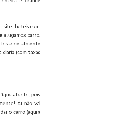
primeira e grande
site hoteis.com.
 alugamos carro,
ltos e geralmente
 diária (com taxas
fique atento, pois
mento! Aí não vai
ar o carro (aqui a