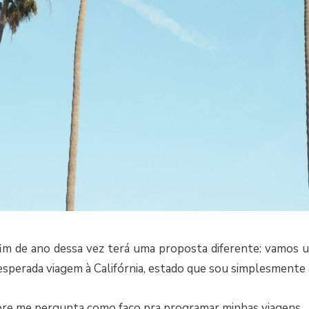
fim de ano dessa vez terá uma proposta diferente: vamos u
perada viagem à Califórnia, estado que sou simplesmente 
re me pergunta como faço pra programar minhas viagens.