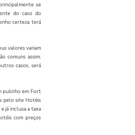
 principalmente se
rente do caso do
enho certeza terá
Seus valores variam
tão comuns assim.
utros casos, será
m pulinho em Fort
 pelo site Hotéis
 já inclusa a taxa
hotéis com preços