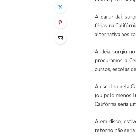
A partir daí, sur
férias na Califór
alternativa aos ro
A ideia surgiu n
procuramos a Cen
cursos, escolas d
A escolha pela Cal
(ou pelo menos lug
Califórnia seria u
Além disso, esti
retorno não seria