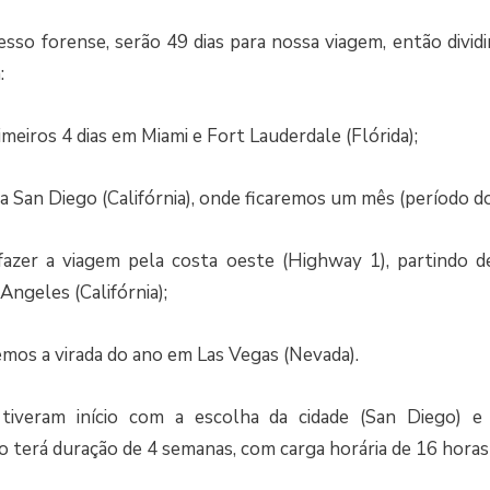
cesso forense, serão 49 dias para nossa viagem, então div
:
imeiros 4 dias em Miami e Fort Lauderdale (Flórida);
a San Diego (Califórnia), onde ficaremos um mês (período do
fazer a viagem pela costa oeste (Highway 1), partindo d
ngeles (Califórnia);
remos a virada do ano em Las Vegas (Nevada).
tiveram início com a escolha da cidade (San Diego) e
so terá duração de 4 semanas, com carga horária de 16 hora