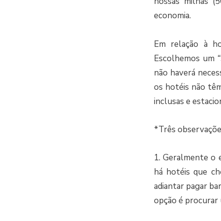
nossas milhas (5
economia.
Em relação à ho
Escolhemos um
“
não haverá necess
os hotéis não têm
inclusas e estaci
*Três observaçõe
1. Geralmente o e
há hotéis que ch
adiantar pagar ba
opção é procurar