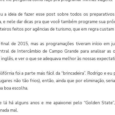
giu a ideia de fazer esse post sobre todos os preparativo
nia, e nele dar dicas pra que você também programe sua pr
teiros feitos por agências de turismo, que em regra custam 
o final de 2015, mas as programações tiveram início em j
tral de Intercâmbio de Campo Grande para analisar as o
e inglês, e ver o que se adequava melhor às nossas expectati
ifórnia foi a parte mais fácil da “brincadeira”. Rodrigo e eu
ares não tão frios), então, ainda que por eliminação, seria
ma boa escolha.
ve lá há alguns anos e me apaixonei pelo “Golden State”,
 nada mal.