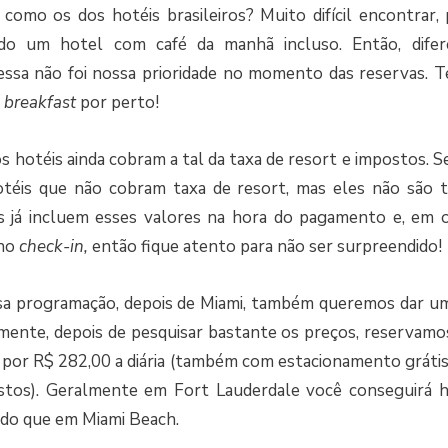
como os dos hotéis brasileiros? Muito difícil encontrar,
ndo um hotel com café da manhã incluso. Então, dife
essa não foi nossa prioridade no momento das reservas. T
e
breakfast
por perto!
 os hotéis ainda cobram a tal da taxa de resort e impostos. 
otéis que não cobram taxa de resort, mas eles não são 
 já incluem esses valores na hora do pagamento e, em o
 no
check-in,
então fique atento para não ser surpreendido!
a programação, depois de Miami, também queremos dar u
ente, depois de pesquisar bastante os preços, reservamos
 por R$ 282,00 a diária (também com estacionamento grátis e
stos). Geralmente em Fort Lauderdale você conseguirá 
 do que em Miami Beach.