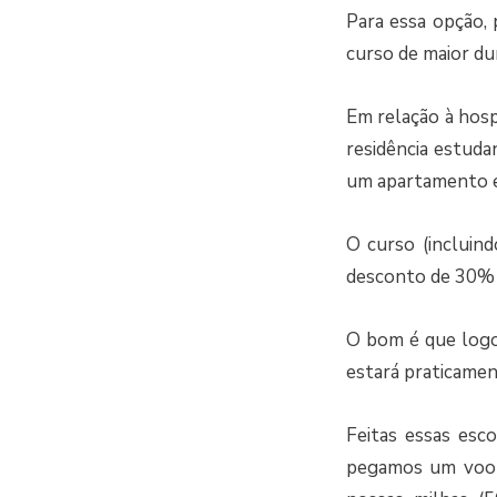
Para essa opção,
curso de maior dur
Em relação à hosp
residência estuda
um apartamento em
O curso (incluin
desconto de 30% d
O bom é que logo 
estará praticame
Feitas essas esco
pegamos um voo p