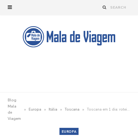
Blog
Mala
»
»
»
»
Europa
Itália
Toscana
Toscana em 1 dia: roteiro, sugestões de cidades e dicas do que fazer
de
Viagem
EUROPA