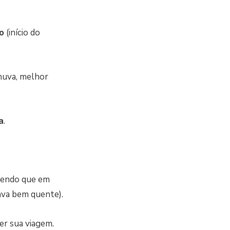
o
(início do
huva, melhor
a
.
 sendo que em
ava bem quente).
er sua viagem.