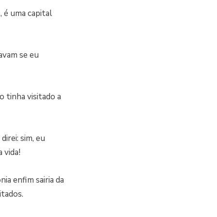
, é uma capital
avam se eu
 tinha visitado a
rei: sim, eu
 vida!
ia enfim sairia da
itados.