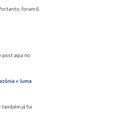
 Portanto, foram 6
e post aqui no
azônia
e
Juma
e também já foi