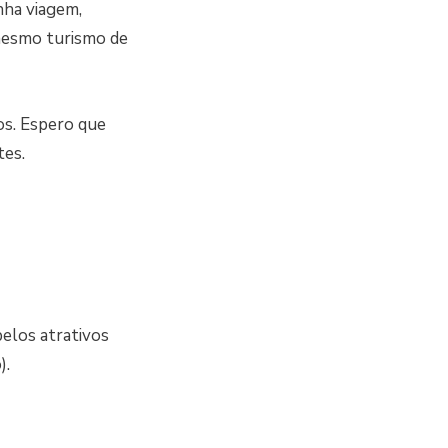
nha viagem,
 mesmo turismo de
s. Espero que
tes.
elos atrativos
).