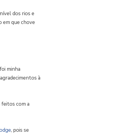
ível dos rios e
do em que chove
foi minha
s agradecimentos à
 feitos com a
odge
, pois se