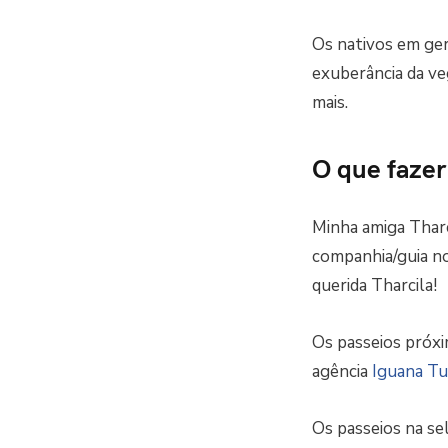
Os nativos em ger
exuberância da ve
mais.
O que fazer
Minha amiga Tharc
companhia/guia n
querida Tharcila!
Os passeios próx
agência
Iguana Tu
Os passeios na se