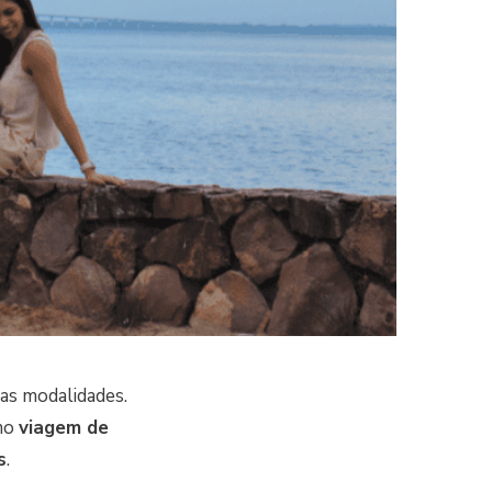
as modalidades.
omo
viagem de
s
.