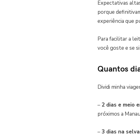
Expectativas alta
porque definitiva
experiência que p
Para facilitar a l
você goste e se s
Quantos dia
Dividi minha viag
–
2 dias e meio
próximos a Manaus
–
3 dias na selva