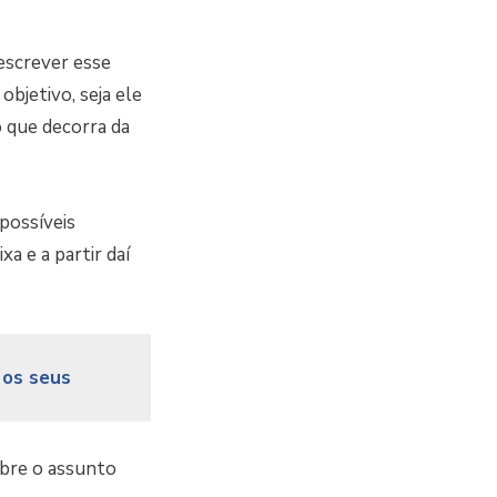
 escrever esse
bjetivo, seja ele
 que decorra da
 possíveis
a e a partir daí
 os seus
sobre o assunto