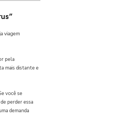
rus”
eja viagem
or pela
ta mais distante e
 Se você se
 de perder essa
m uma demanda