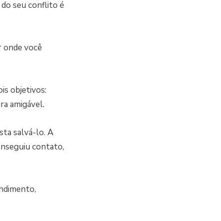
do seu conflito é
r onde você
is objetivos:
ra amigável.
ta salvá-lo. A
conseguiu contato,
endimento,