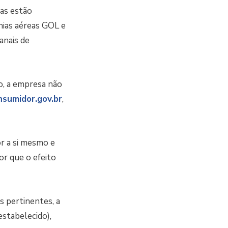
as estão
hias aéreas GOL e
anais de
o, a empresa não
nsumidor.gov.br
,
r a si mesmo e
or que o efeito
 pertinentes, a
stabelecido),