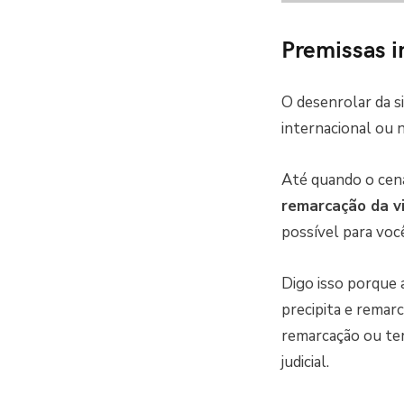
Premissas i
O desenrolar da 
internacional ou n
Até quando o cenár
remarcação da v
possível para voc
Digo isso porque a
precipita e remar
remarcação ou te
judicial.