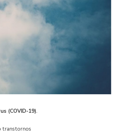
rus (COVID-19)
.
o transtornos