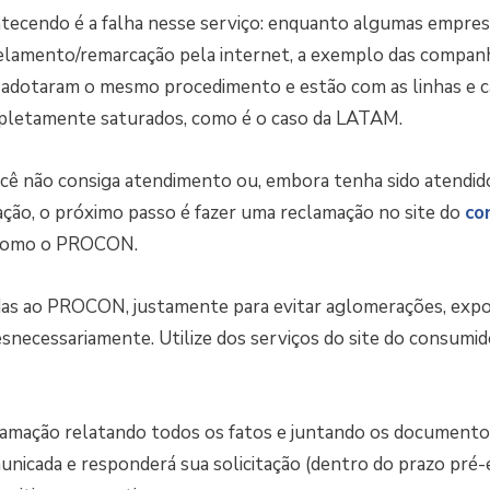
ntecendo é a falha nesse serviço: enquanto algumas empres
celamento/remarcação pela internet, a exemplo das compan
 adotaram o mesmo procedimento e estão com as linhas e c
letamente saturados, como é o caso da LATAM.
cê não consiga atendimento ou, embora tenha sido atendid
ação, o próximo passo é fazer uma reclamação no site do
co
 como o PROCON.
as ao PROCON, justamente para evitar aglomerações, expo
snecessariamente. Utilize dos serviços do site do consumid
lamação relatando todos os fatos e juntando os documentos
nicada e responderá sua solicitação (dentro do prazo pré-e