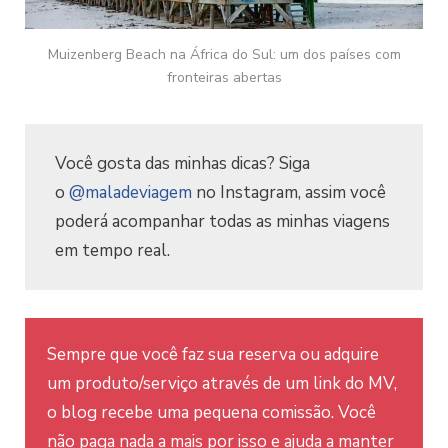
Muizenberg Beach na África do Sul: um dos países com
fronteiras abertas
Você gosta das minhas dicas? Siga
o
@maladeviagem
no Instagram, assim você
poderá acompanhar todas as minhas viagens
em tempo real.
Sempre que você faz sua reserva ou adquire
um produto/serviço através de um link do MV,
o blog recebe uma pequena comissão. Você
não paga nada a mais por isso e ajuda a manter