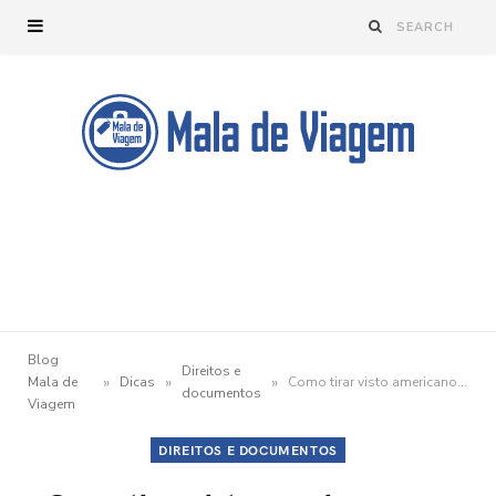
Blog
Direitos e
»
»
»
Mala de
Dicas
Como tirar visto americano: um passo a passo para te guiar
documentos
Viagem
DIREITOS E DOCUMENTOS