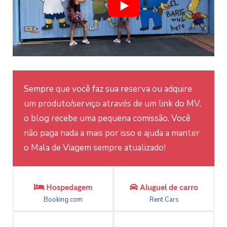
Sempre que você faz sua reserva ou adquire
um produto/serviço através de um link do MV,
o blog recebe uma pequena comissão. Você
não paga nada a mais por isso e ajuda a manter
o Mala de Viagem sempre atualizado!
Hospedagem
Aluguel de carro
Booking.com
Rent Cars