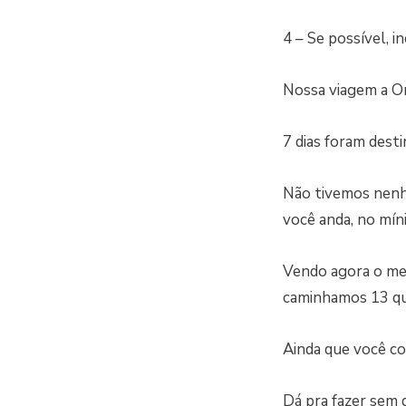
4 – Se possível, i
Nossa viagem a Or
7 dias foram dest
Não tivemos nenhu
você anda, no mín
Vendo agora o med
caminhamos 13 qu
Ainda que você co
Dá pra fazer sem 