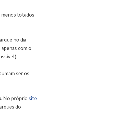
 e menos lotados
arque no dia
s apenas com o
ssível).
tumam ser os
a. No próprio
site
arques do