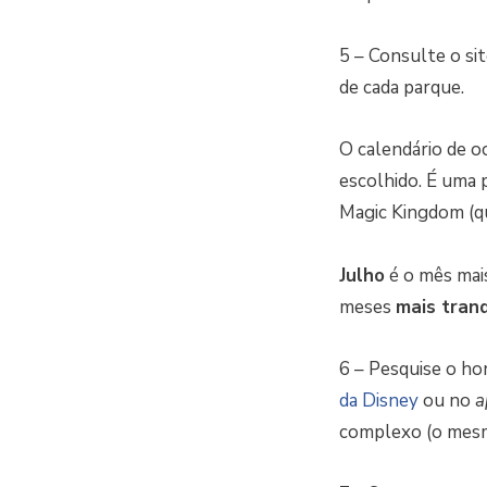
5 – Consulte o si
de cada parque.
O calendário de o
escolhido. É uma 
Magic Kingdom (qu
Julho
é o mês ma
meses
mais tranq
6 – Pesquise o ho
da Disney
ou no
a
complexo (o mes