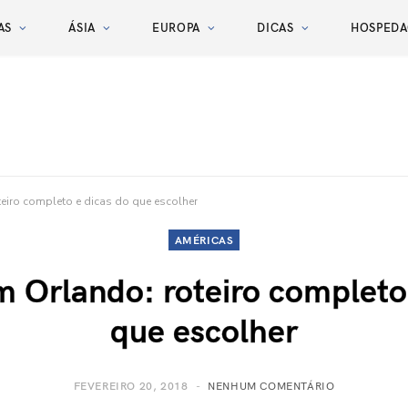
AS
ÁSIA
EUROPA
DICAS
HOSPED
eiro completo e dicas do que escolher
AMÉRICAS
 Orlando: roteiro completo
que escolher
FEVEREIRO 20, 2018
NENHUM COMENTÁRIO