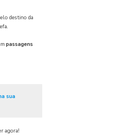
pelo destino da
efa.
 em
passagens
na sua
r agora!