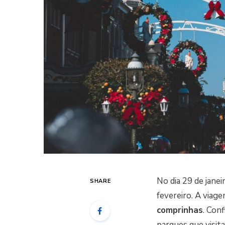
No dia 29 de jane
SHARE
fevereiro. A viage
comprinhas
. Con
parques que visit