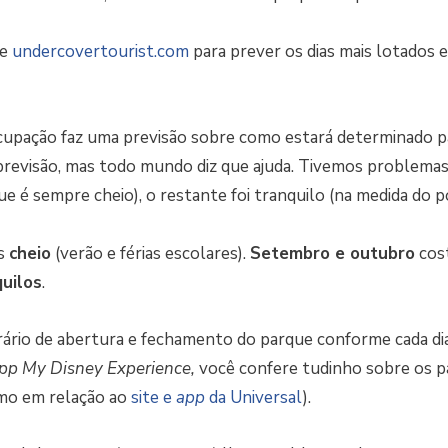
te
undercovertourist.com
para prever os dias mais lotados
cupação faz uma previsão sobre como estará determinado p
previsão, mas todo mundo diz que ajuda. Tivemos problema
e é sempre cheio), o restante foi tranquilo (na medida do po
is
cheio
(verão e férias escolares).
Setembro e outubro
cos
uilos
.
rário de abertura e fechamento do parque conforme cada di
pp My Disney Experience,
você confere tudinho sobre os p
mo em relação ao
site e
app
da Universal
).