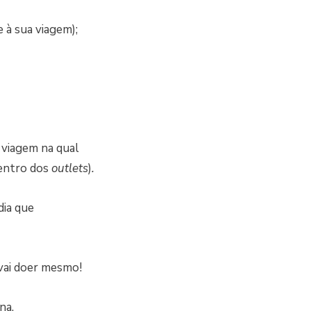
e à sua viagem);
 viagem na qual
dentro dos
outlets
)
.
dia que
 vai doer mesmo!
na.