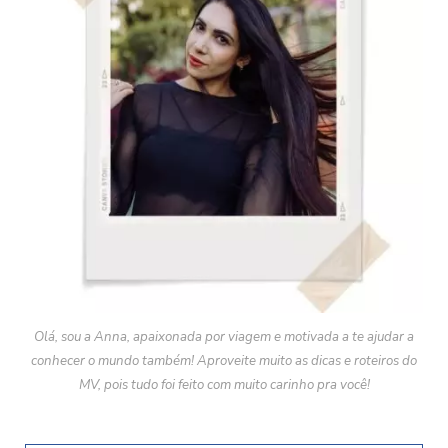
Olá, sou a Anna, apaixonada por viagem e motivada a te ajudar a
conhecer o mundo também! Aproveite muito as dicas e roteiros do
MV, pois tudo foi feito com muito carinho pra você!