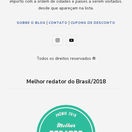
importo com a ordem de cidades e países a serem visitados,
desde que apareçam na lista.
|
|
SOBRE O BLOG
CONTATO
CUPONS DE DESCONTO
I
Y
n
o
Todos os direitos reservados ®
s
u
t
T
Melhor redator do Brasil/2018
a
u
g
b
r
e
a
m