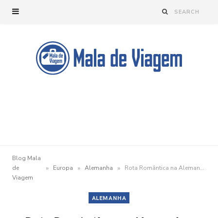
Blog Mala
»
»
»
de
Europa
Alemanha
Rota Romântica na Alemanha: sem ou com criança pequena
Viagem
ALEMANHA