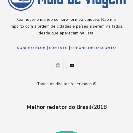
Conhecer o mundo sempre foi meu objetivo. Não me
importo com a ordem de cidades e países a serem visitados,
desde que apareçam na lista.
|
|
SOBRE O BLOG
CONTATO
CUPONS DE DESCONTO
I
Y
n
o
Todos os direitos reservados ®
s
u
t
T
Melhor redator do Brasil/2018
a
u
g
b
r
e