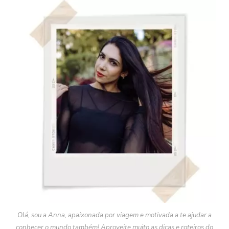
Olá, sou a Anna, apaixonada por viagem e motivada a te ajudar a
conhecer o mundo também! Aproveite muito as dicas e roteiros do