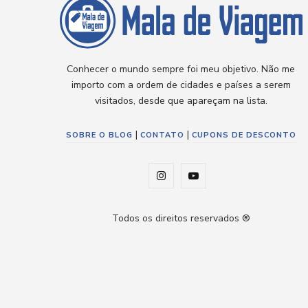
Conhecer o mundo sempre foi meu objetivo. Não me
importo com a ordem de cidades e países a serem
visitados, desde que apareçam na lista.
|
|
SOBRE O BLOG
CONTATO
CUPONS DE DESCONTO
I
Y
n
o
Todos os direitos reservados ®
s
u
t
T
a
u
g
b