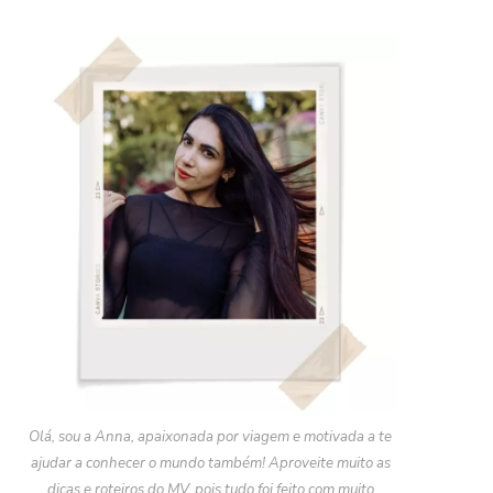
Olá, sou a Anna, apaixonada por viagem e motivada a te
ajudar a conhecer o mundo também! Aproveite muito as
dicas e roteiros do MV, pois tudo foi feito com muito