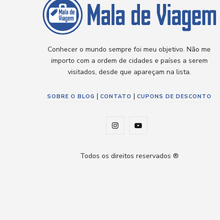
Conhecer o mundo sempre foi meu objetivo. Não me
importo com a ordem de cidades e países a serem
visitados, desde que apareçam na lista.
|
|
SOBRE O BLOG
CONTATO
CUPONS DE DESCONTO
I
Y
n
o
Todos os direitos reservados ®
s
u
t
T
a
u
g
b