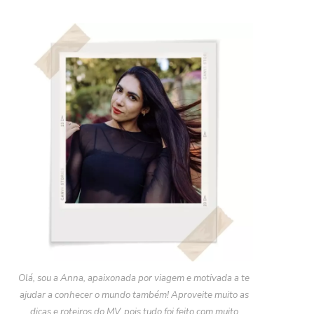
Olá, sou a Anna, apaixonada por viagem e motivada a te
ajudar a conhecer o mundo também! Aproveite muito as
dicas e roteiros do MV, pois tudo foi feito com muito