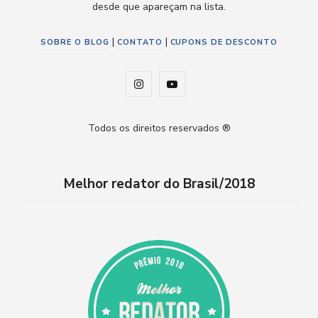
desde que apareçam na lista.
|
|
SOBRE O BLOG
CONTATO
CUPONS DE DESCONTO
I
Y
n
o
Todos os direitos reservados ®
s
u
t
T
Melhor redator do Brasil/2018
a
u
g
b
r
e
a
m