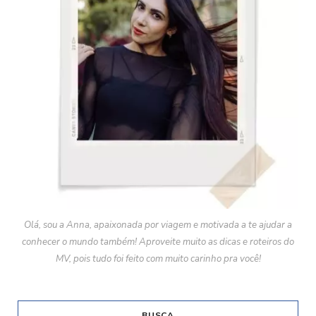
Olá, sou a Anna, apaixonada por viagem e motivada a te ajudar a
conhecer o mundo também! Aproveite muito as dicas e roteiros do
MV, pois tudo foi feito com muito carinho pra você!
BUSCA