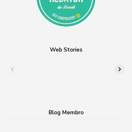
Web Stories
Além de Paris:
8 lugares para
cidades da França
aproveitar a
que você precisa
Semana Santa em
conhecer
família no RJ
Blog Membro