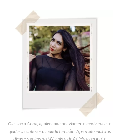
Olá, sou a Anna, apaixonada por viagem e motivada a te
ajudar a conhecer o mundo também! Aproveite muito as
dicas e roteiros do MV, pois tudo foi feito com muito