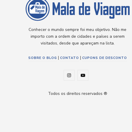
Conhecer o mundo sempre foi meu objetivo. Não me
importo com a ordem de cidades e países a serem
visitados, desde que apareçam na lista.
|
|
SOBRE O BLOG
CONTATO
CUPONS DE DESCONTO
I
Y
n
o
Todos os direitos reservados ®
s
u
t
T
a
u
g
b