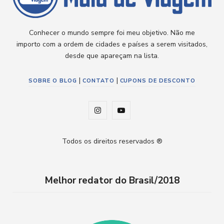
Conhecer o mundo sempre foi meu objetivo. Não me
importo com a ordem de cidades e países a serem visitados,
desde que apareçam na lista.
|
|
SOBRE O BLOG
CONTATO
CUPONS DE DESCONTO
I
Y
n
o
Todos os direitos reservados ®
s
u
t
T
Melhor redator do Brasil/2018
a
u
g
b
r
e