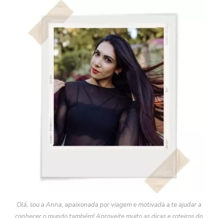
Olá, sou a Anna, apaixonada por viagem e motivada a te ajudar a
conhecer o mundo também! Aproveite muito as dicas e roteiros do