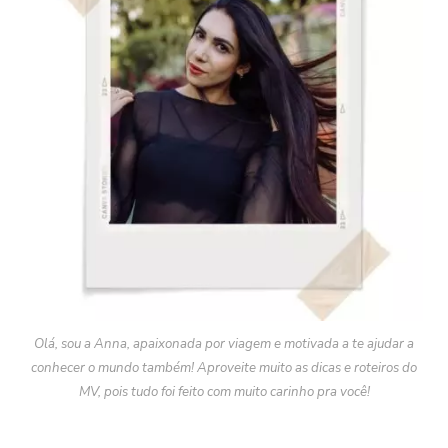
Olá, sou a Anna, apaixonada por viagem e motivada a te ajudar a
conhecer o mundo também! Aproveite muito as dicas e roteiros do
MV, pois tudo foi feito com muito carinho pra você!