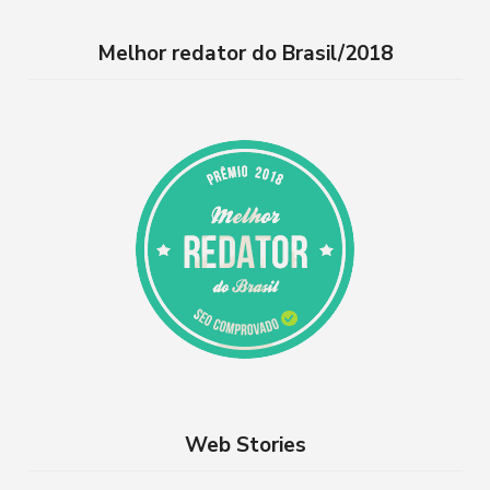
t
T
Melhor redator do Brasil/2018
a
u
g
b
r
e
a
m
Web Stories
Além de Paris:
8 lugares para