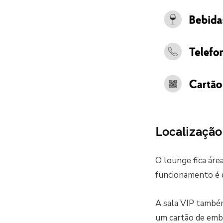
Localizaçã
O lounge fica áre
funcionamento é di
A sala VIP também
um cartão de emba