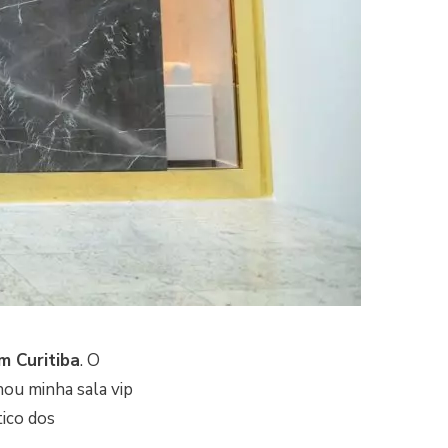
m Curitiba
. O
ou minha sala vip
tico dos