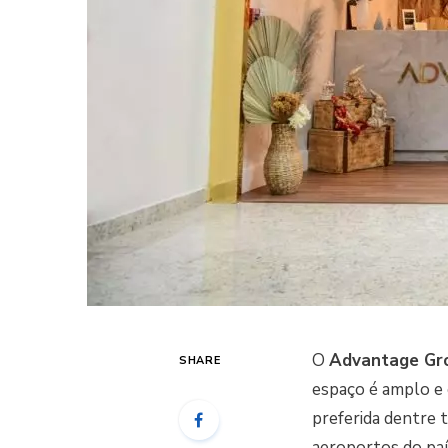
O
Advantage Gr
SHARE
espaço é amplo e
preferida dentre 
aeroportos do paí