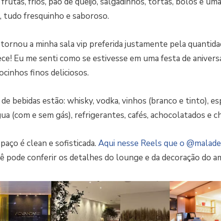
frutas, frios, pão de queijo, salgadinhos, tortas, bolos e u
s, tudo fresquinho e saboroso.
e tornou a minha sala vip preferida justamente pela quantid
ce! Eu me senti como se estivesse em uma festa de aniversári
docinhos finos deliciosos.
de bebidas estão: whisky, vodka, vinhos (branco e tinto), e
gua (com e sem gás), refrigerantes, cafés, achocolatados e ch
paço é clean e sofisticada.
Aqui nesse Reels que o @malade
ê pode conferir os detalhes do lounge e da decoração do a