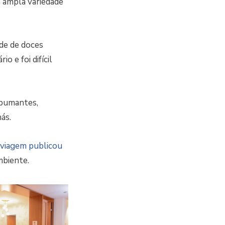
ma ampla variedade
ade de doces
o e foi difícil
spumantes,
ás.
viagem publicou
mbiente.