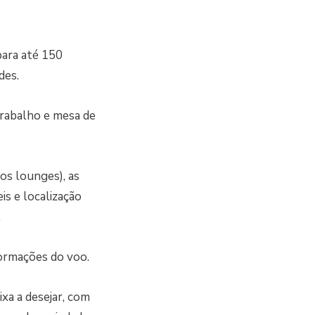
para até 150
des.
trabalho e mesa de
os lounges), as
is e localização
.
formações do voo.
xa a desejar, com