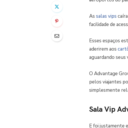
As
salas vips
caíra
facilidade de aces
Esses espaços est
aderirem aos
cart
aguardando seus 
O Advantage Group
pelos viajantes p
simplesmente rel
Sala Vip Ad
E foi justamente 