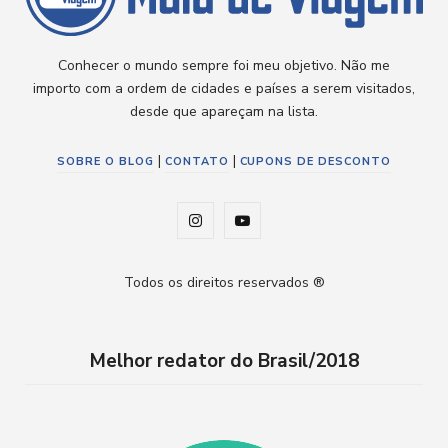
Conhecer o mundo sempre foi meu objetivo. Não me
importo com a ordem de cidades e países a serem visitados,
desde que apareçam na lista.
|
|
SOBRE O BLOG
CONTATO
CUPONS DE DESCONTO
I
Y
n
o
Todos os direitos reservados ®
s
u
t
T
Melhor redator do Brasil/2018
a
u
g
b
r
e