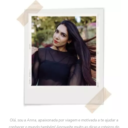
Olá, sou a Anna, apaixonada por viagem e motivada a te ajudar a
conhecer o mundo também! Aproveite muito as dicas e roteiros do