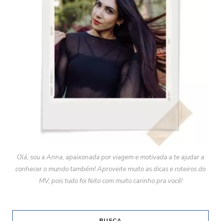
Olá, sou a Anna, apaixonada por viagem e motivada a te ajudar a
conhecer o mundo também! Aproveite muito as dicas e roteiros do
MV, pois tudo foi feito com muito carinho pra você!
BUSCA