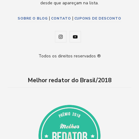
desde que apareçam na lista.
|
|
SOBRE O BLOG
CONTATO
CUPONS DE DESCONTO
I
Y
n
o
Todos os direitos reservados ®
s
u
t
T
Melhor redator do Brasil/2018
a
u
g
b
r
e
a
m