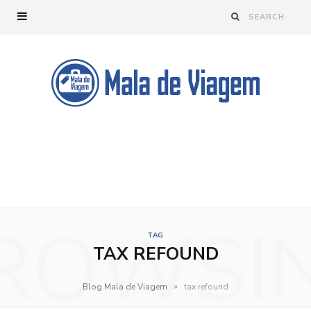
ROWSI
TAG
TAX REFOUND
»
Blog Mala de Viagem
tax refound