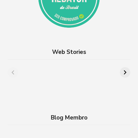
Web Stories
Além de Paris:
8 lugares para
cidades da França
aproveitar a
que você precisa
Semana Santa em
conhecer
família no RJ
Blog Membro