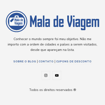
Conhecer o mundo sempre foi meu objetivo. Não me
importo com a ordem de cidades e países a serem visitados,
desde que apareçam na lista.
|
|
SOBRE O BLOG
CONTATO
CUPONS DE DESCONTO
I
Y
n
o
Todos os direitos reservados ®
s
u
t
T