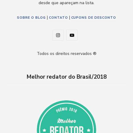
desde que apareçam na lista.
|
|
SOBRE O BLOG
CONTATO
CUPONS DE DESCONTO
I
Y
n
o
Todos os direitos reservados ®
s
u
t
T
Melhor redator do Brasil/2018
a
u
g
b
r
e
a
m