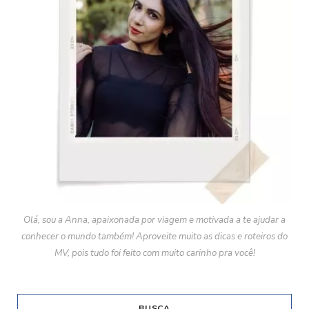
Olá, sou a Anna, apaixonada por viagem e motivada a te ajudar a
conhecer o mundo também! Aproveite muito as dicas e roteiros do
MV, pois tudo foi feito com muito carinho pra você!
BUSCA