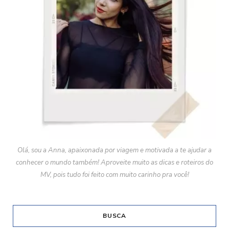
Olá, sou a Anna, apaixonada por viagem e motivada a te ajudar a
conhecer o mundo também! Aproveite muito as dicas e roteiros do
MV, pois tudo foi feito com muito carinho pra você!
BUSCA