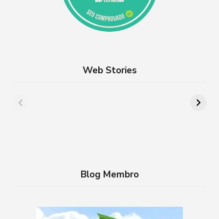
Web Stories
Além de Paris:
8 lugares para
cidades da França
aproveitar a
que você precisa
Semana Santa em
conhecer
família no RJ
Blog Membro