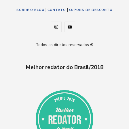
|
|
SOBRE O BLOG
CONTATO
CUPONS DE DESCONTO
I
Y
n
o
Todos os direitos reservados ®
s
u
t
T
Melhor redator do Brasil/2018
a
u
g
b
r
e
a
m