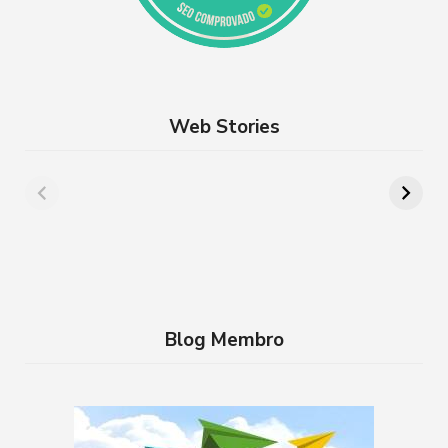
Web Stories
Além de Paris:
8 lugares para
cidades da França
aproveitar a
que você precisa
Semana Santa em
conhecer
família no RJ
Blog Membro