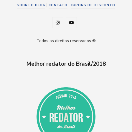
|
|
SOBRE O BLOG
CONTATO
CUPONS DE DESCONTO
I
Y
n
o
Todos os direitos reservados ®
s
u
t
T
Melhor redator do Brasil/2018
a
u
g
b
r
e
a
m