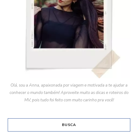
Olá, sou a Anna, apaixonada por viagem e motivada a te ajudar a
conhecer o mundo também! Aproveite muito as dicas e roteiros do
MV, pois tudo foi feito com muito carinho pra você!
BUSCA