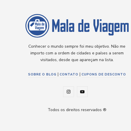
Conhecer o mundo sempre foi meu objetivo. Não me
importo com a ordem de cidades e países a serem
visitados, desde que apareçam na lista.
|
|
SOBRE O BLOG
CONTATO
CUPONS DE DESCONTO
I
Y
n
o
Todos os direitos reservados ®
s
u
t
T