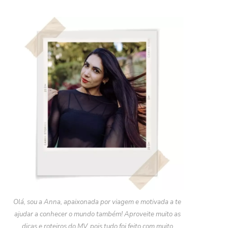
Olá, sou a Anna, apaixonada por viagem e motivada a te
ajudar a conhecer o mundo também! Aproveite muito as
dicas e roteiros do MV, pois tudo foi feito com muito