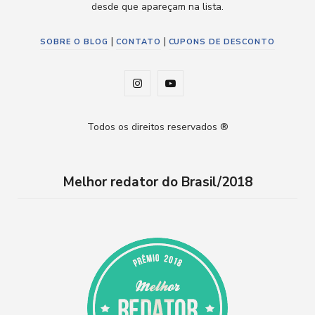
desde que apareçam na lista.
|
|
SOBRE O BLOG
CONTATO
CUPONS DE DESCONTO
I
Y
n
o
Todos os direitos reservados ®
s
u
t
T
Melhor redator do Brasil/2018
a
u
g
b
r
e
a
m