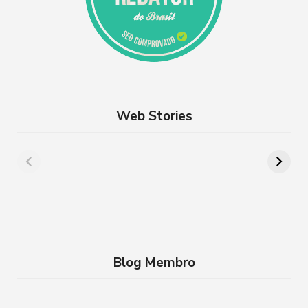
Web Stories
Além de Paris:
8 lugares para
cidades da França
aproveitar a
que você precisa
Semana Santa em
conhecer
família no RJ
Blog Membro