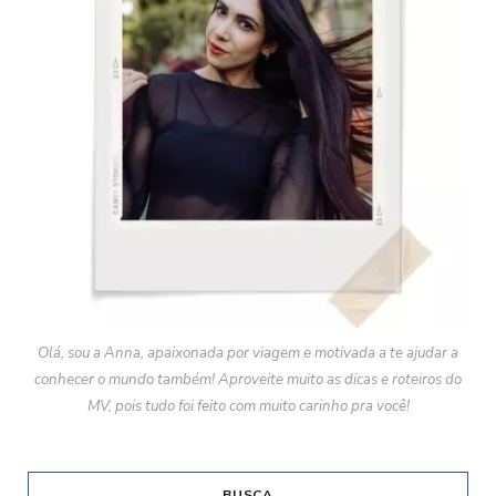
Olá, sou a Anna, apaixonada por viagem e motivada a te ajudar a
conhecer o mundo também! Aproveite muito as dicas e roteiros do
MV, pois tudo foi feito com muito carinho pra você!
BUSCA