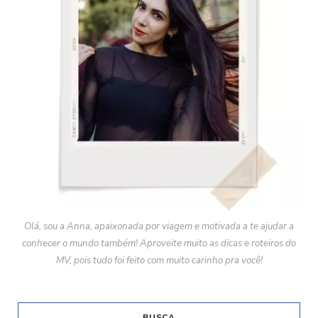
Olá, sou a Anna, apaixonada por viagem e motivada a te ajudar a
conhecer o mundo também! Aproveite muito as dicas e roteiros do
MV, pois tudo foi feito com muito carinho pra você!
BUSCA