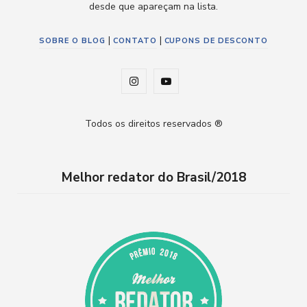
desde que apareçam na lista.
|
|
SOBRE O BLOG
CONTATO
CUPONS DE DESCONTO
I
Y
n
o
Todos os direitos reservados ®
s
u
t
T
Melhor redator do Brasil/2018
a
u
g
b
r
e
a
m