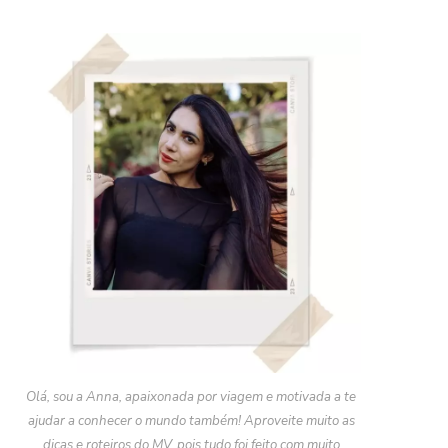
Olá, sou a Anna, apaixonada por viagem e motivada a te
ajudar a conhecer o mundo também! Aproveite muito as
dicas e roteiros do MV, pois tudo foi feito com muito