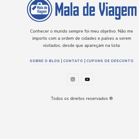
Conhecer o mundo sempre foi meu objetivo. Não me
importo com a ordem de cidades e países a serem
visitados, desde que apareçam na lista.
|
|
SOBRE O BLOG
CONTATO
CUPONS DE DESCONTO
I
Y
n
o
Todos os direitos reservados ®
s
u
t
T
a
u
g
b