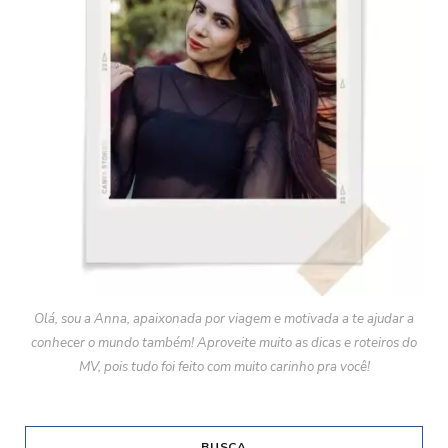
Olá, sou a Anna, apaixonada por viagem e motivada a te ajudar a
conhecer o mundo também! Aproveite muito as dicas e roteiros do
MV, pois tudo foi feito com muito carinho pra você!
BUSCA