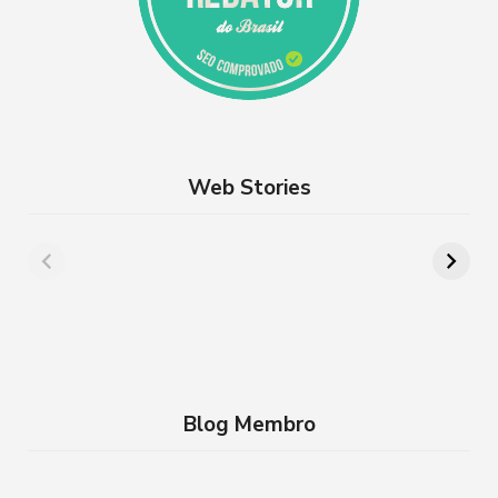
Web Stories
Além de Paris:
8 lugares para
cidades da França
aproveitar a
que você precisa
Semana Santa em
conhecer
família no RJ
Blog Membro