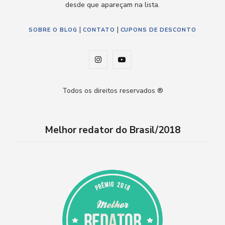
desde que apareçam na lista.
|
|
SOBRE O BLOG
CONTATO
CUPONS DE DESCONTO
I
Y
n
o
Todos os direitos reservados ®
s
u
t
T
Melhor redator do Brasil/2018
a
u
g
b
r
e
a
m