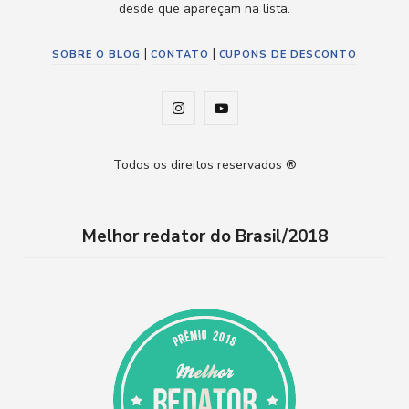
desde que apareçam na lista.
|
|
SOBRE O BLOG
CONTATO
CUPONS DE DESCONTO
I
Y
n
o
Todos os direitos reservados ®
s
u
t
T
Melhor redator do Brasil/2018
a
u
g
b
r
e
a
m