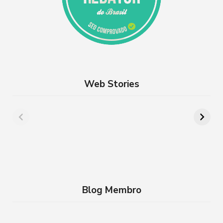
Web Stories
Além de Paris:
8 lugares para
cidades da França
aproveitar a
que você precisa
Semana Santa em
conhecer
família no RJ
Blog Membro