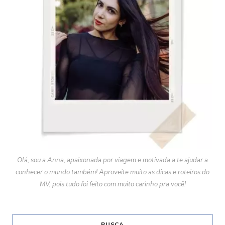
Olá, sou a Anna, apaixonada por viagem e motivada a te ajudar a
conhecer o mundo também! Aproveite muito as dicas e roteiros do
MV, pois tudo foi feito com muito carinho pra você!
BUSCA