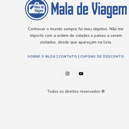
Conhecer o mundo sempre foi meu objetivo. Não me
importo com a ordem de cidades e países a serem
visitados, desde que apareçam na lista.
|
|
SOBRE O BLOG
CONTATO
CUPONS DE DESCONTO
I
Y
n
o
Todos os direitos reservados ®
s
u
t
T
a
u
g
b