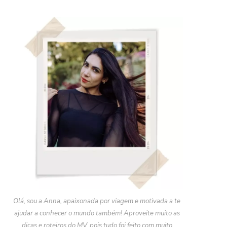
Olá, sou a Anna, apaixonada por viagem e motivada a te
ajudar a conhecer o mundo também! Aproveite muito as
dicas e roteiros do MV, pois tudo foi feito com muito