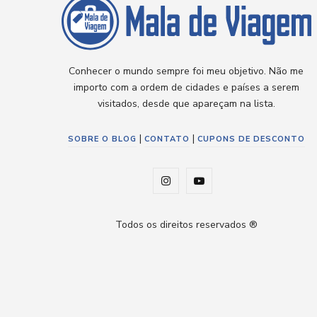
Conhecer o mundo sempre foi meu objetivo. Não me
importo com a ordem de cidades e países a serem
visitados, desde que apareçam na lista.
|
|
SOBRE O BLOG
CONTATO
CUPONS DE DESCONTO
I
Y
n
o
Todos os direitos reservados ®
s
u
t
T
a
u
g
b