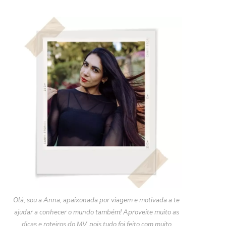
Olá, sou a Anna, apaixonada por viagem e motivada a te
ajudar a conhecer o mundo também! Aproveite muito as
dicas e roteiros do MV, pois tudo foi feito com muito