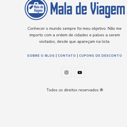
Conhecer o mundo sempre foi meu objetivo. Não me
importo com a ordem de cidades e países a serem
visitados, desde que apareçam na lista.
|
|
SOBRE O BLOG
CONTATO
CUPONS DE DESCONTO
I
Y
n
o
Todos os direitos reservados ®
s
u
t
T
a
u
g
b