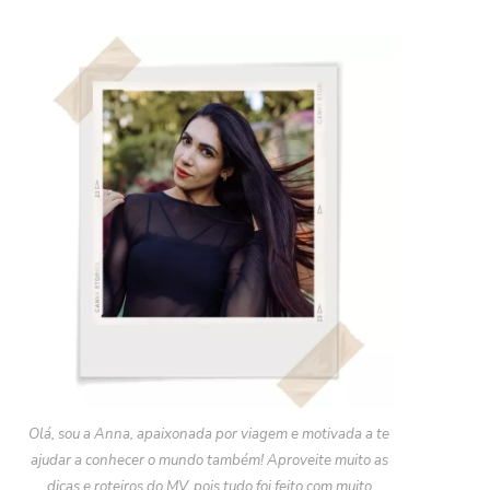
Olá, sou a Anna, apaixonada por viagem e motivada a te
ajudar a conhecer o mundo também! Aproveite muito as
dicas e roteiros do MV, pois tudo foi feito com muito