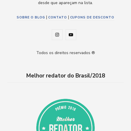
desde que apareçam na lista.
|
|
SOBRE O BLOG
CONTATO
CUPONS DE DESCONTO
I
Y
n
o
Todos os direitos reservados ®
s
u
t
T
Melhor redator do Brasil/2018
a
u
g
b
r
e
a
m