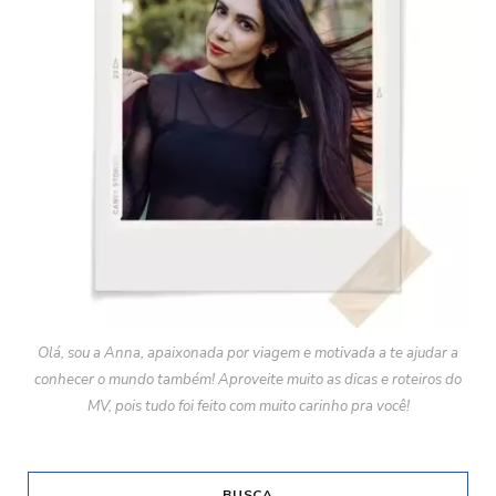
Olá, sou a Anna, apaixonada por viagem e motivada a te ajudar a
conhecer o mundo também! Aproveite muito as dicas e roteiros do
MV, pois tudo foi feito com muito carinho pra você!
BUSCA