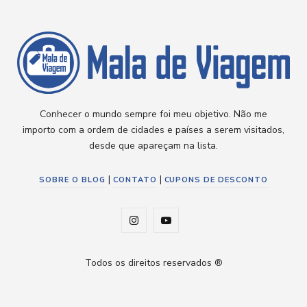
Conhecer o mundo sempre foi meu objetivo. Não me
importo com a ordem de cidades e países a serem visitados,
desde que apareçam na lista.
|
|
SOBRE O BLOG
CONTATO
CUPONS DE DESCONTO
I
Y
n
o
Todos os direitos reservados ®
s
u
t
T