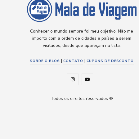
Conhecer o mundo sempre foi meu objetivo. Não me
importo com a ordem de cidades e países a serem
visitados, desde que apareçam na lista.
|
|
SOBRE O BLOG
CONTATO
CUPONS DE DESCONTO
I
Y
n
o
Todos os direitos reservados ®
s
u
t
T
a
u
g
b