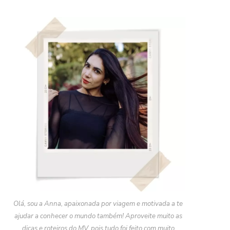
Olá, sou a Anna, apaixonada por viagem e motivada a te
ajudar a conhecer o mundo também! Aproveite muito as
dicas e roteiros do MV, pois tudo foi feito com muito