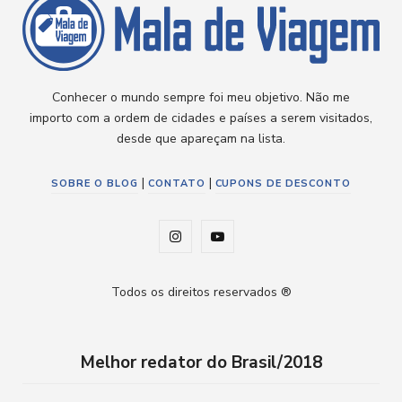
Conhecer o mundo sempre foi meu objetivo. Não me
importo com a ordem de cidades e países a serem visitados,
desde que apareçam na lista.
|
|
SOBRE O BLOG
CONTATO
CUPONS DE DESCONTO
I
Y
n
o
Todos os direitos reservados ®
s
u
t
T
Melhor redator do Brasil/2018
a
u
g
b